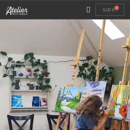
Panneau de gestion des cookies
0
0,00
€
ACCUEIL
GALERIE D’ART
ATELIERS D’ART
L’ATELIER GOURMAND
ACTUALITÉS
CONTACT