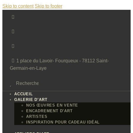
Skip to content
Skip to footer
1 place du Lavoir- Fourqueux - 78112 Saint-
Germain-en-Laye
ACCUEIL
GALERIE D’ART
NOS ŒUVRES EN VENTE
ENCADREMENT D’ART
ARTISTES
INSPIRATION POUR CADEAU IDÉAL