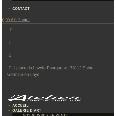
CONTACT
0,00
€
0
Panier
1 place du Lavoir- Fourqueux - 78112 Saint-
Germain-en-Laye
ACCUEIL
GALERIE D’ART
NOS ŒUVRES EN VENTE